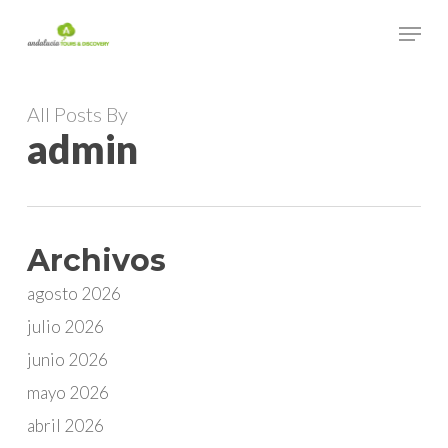
Skip
Menu
to
main
Close
content
Menu
All Posts By
admin
Archivos
agosto 2026
julio 2026
junio 2026
mayo 2026
abril 2026