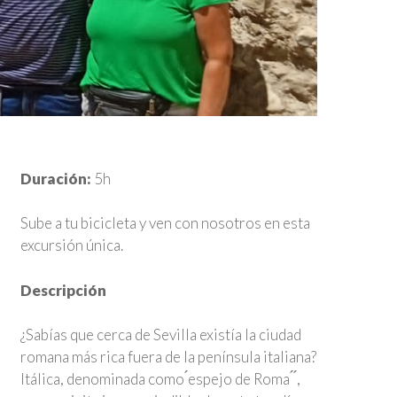
Duración:
5h
Sube a tu bicicleta y ven con nosotros en esta
excursión única.
Descripción
¿Sabías que cerca de Sevilla existía la ciudad
romana más rica fuera de la península italiana?
Itálica, denominada como ́espejo de Roma ́ ́,