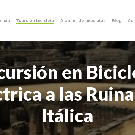
Inicio
Tours en bicicleta
Alquiler de bicicletas
Blog
Con
cursión
en
Bicicl
ctrica
a
las
Ruina
Itálica