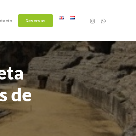
instagram
whatsapp
tacto
R
e
s
e
r
v
a
s
eta
s
de