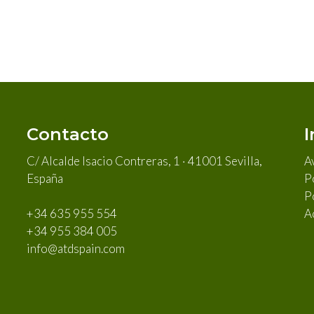
Contacto
I
C/ Alcalde Isacio Contreras, 1 · 41001 Sevilla,
A
España
Po
P
A
+34 635 955 554
+34 955 384 005
info@atdspain.com