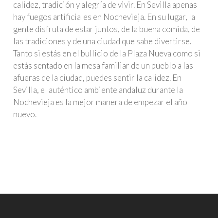
calidez, tradición y alegría de vivir. En Sevilla apenas
hay fuegos artificiales en Nochevieja. En su lugar, la
gente disfruta de estar juntos, de la buena comida, de
las tradiciones y de una ciudad que sabe divertirse.
Tanto si estás en el bullicio de la Plaza Nueva como si
estás sentado en la mesa familiar de un pueblo a las
afueras de la ciudad, puedes sentir la calidez. En
Sevilla, el auténtico ambiente andaluz durante la
Nochevieja es la mejor manera de empezar el año
nuevo.