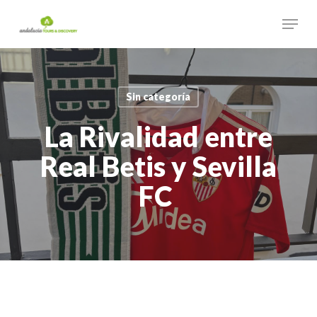
Skip
Menu
to
main
Close
content
Menu
Sin categoría
La Rivalidad entre
Real Betis y Sevilla
FC