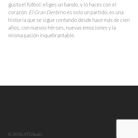
gusta el fútbol: eliges un bando, y lo haces con el
corazón.
El Gran Derbi
no es solo un partido; es una
historia que se sigue contando desde hace más de cien
años, con nuevos héroes, nuevas emociones y la
misma pasión inquebrantable.
© 2026 ATDSpain.