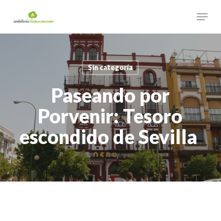
Skip
Menu
to
main
Close
content
Menu
Sin categoría
Paseando por
Porvenir: Tesoro
escondido de Sevilla