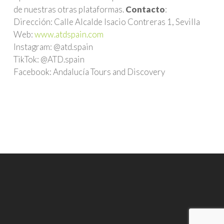
de nuestras otras plataformas.
Contacto
:
Dirección: Calle Alcalde Isacio Contreras 1, Sevilla
Web:
www.atdspain.com
Instagram: @atd.spain
TikTok: @ATD.spain
Facebook: Andalucía Tours and Discovery