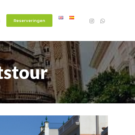
instagram
whatsapp
t
Reserveringen
tstour