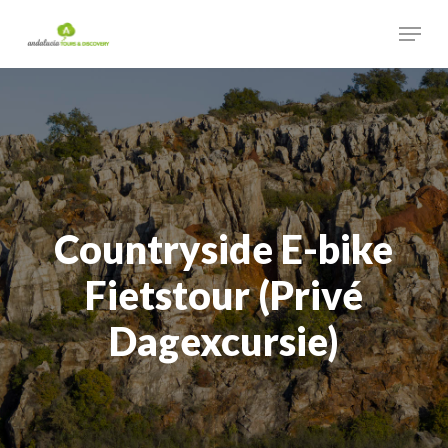
Skip
Menu
to
main
Close
content
Menu
Countryside
E-bike
Fietstour
(Privé
Dagexcursie)