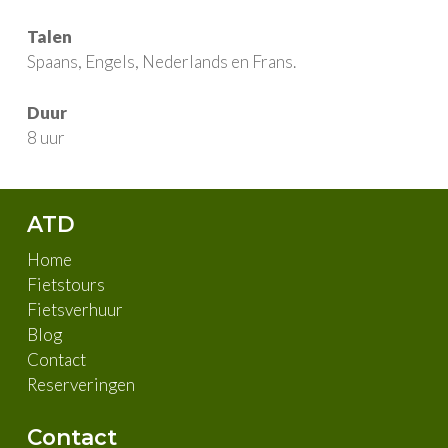
Talen
Spaans, Engels, Nederlands en Frans.
Duur
8 uur
ATD
Home
Fietstours
Fietsverhuur
Blog
Contact
Reserveringen
Contact