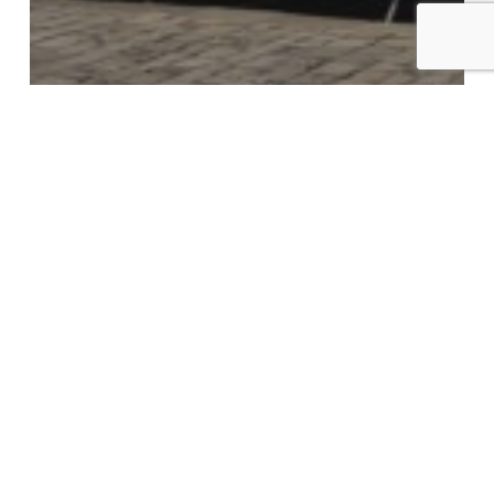
Sin categoría
Why did Seville get so
rich after the discovery of
America?